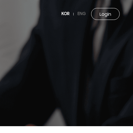
KOR
ENG
Login